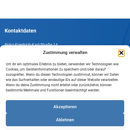
Kontaktdaten
Prinz-Friedrich-Karl-Straße 14
44135 Dortmund
Zustimmung verwalten
Um dir ein optimales Erlebnis zu bieten, verwenden wir Technologien wie
Tel. +49 231 952052-10
Cookies, um Geräteinformationen zu speichern und/oder darauf
Fax +49 231 952052-60
zuzugreifen. Wenn du diesen Technologien zustimmst, können wir Daten
wie das Surfverhalten oder eindeutige IDs auf dieser Website verarbeiten.
e-Mail info@uv-do.de
Wenn du deine Zustimmung nicht erteilst oder zurückziehst, können
bestimmte Merkmale und Funktionen beeinträchtigt werden.
Internet www.uv-do.de
Mitglied werden
Akzeptieren
Impressum
Ablehnen
Datenschutz
Barrierefreiheit