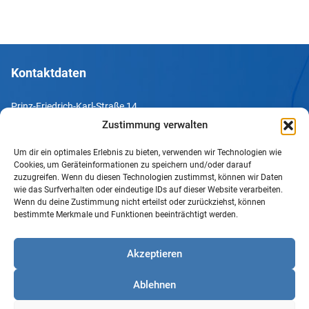
Kontaktdaten
Prinz-Friedrich-Karl-Straße 14
44135 Dortmund
Zustimmung verwalten
Um dir ein optimales Erlebnis zu bieten, verwenden wir Technologien wie
Tel. +49 231 952052-10
Cookies, um Geräteinformationen zu speichern und/oder darauf
Fax +49 231 952052-60
zuzugreifen. Wenn du diesen Technologien zustimmst, können wir Daten
wie das Surfverhalten oder eindeutige IDs auf dieser Website verarbeiten.
e-Mail info@uv-do.de
Wenn du deine Zustimmung nicht erteilst oder zurückziehst, können
bestimmte Merkmale und Funktionen beeinträchtigt werden.
Internet www.uv-do.de
Mitglied werden
Akzeptieren
Impressum
Ablehnen
Datenschutz
Barrierefreiheit