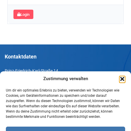
Login
Kontaktdaten
Prinz-Friedrich-Karl-Straße 14
44135 Dortmund
Zustimmung verwalten
Um dir ein optimales Erlebnis zu bieten, verwenden wir Technologien wie
Tel. +49 231 952052-10
Cookies, um Geräteinformationen zu speichern und/oder darauf
Fax +49 231 952052-60
zuzugreifen. Wenn du diesen Technologien zustimmst, können wir Daten
wie das Surfverhalten oder eindeutige IDs auf dieser Website verarbeiten.
e-Mail info@uv-do.de
Wenn du deine Zustimmung nicht erteilst oder zurückziehst, können
bestimmte Merkmale und Funktionen beeinträchtigt werden.
Internet www.uv-do.de