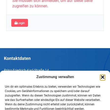
Sie müssen sich anmelden, um auf diese Seite
zugreifen zu können.
Login
Kontaktdaten
Prinz-Friedrich-Karl-Straße 14
44135 Dortmund
Zustimmung verwalten
Um dir ein optimales Erlebnis zu bieten, verwenden wir Technologien wie
Tel. +49 231 952052-10
Cookies, um Geräteinformationen zu speichern und/oder darauf
Fax +49 231 952052-60
zuzugreifen. Wenn du diesen Technologien zustimmst, können wir Daten
wie das Surfverhalten oder eindeutige IDs auf dieser Website verarbeiten.
e-Mail info@uv-do.de
Wenn du deine Zustimmung nicht erteilst oder zurückziehst, können
bestimmte Merkmale und Funktionen beeinträchtigt werden.
Internet www.uv-do.de