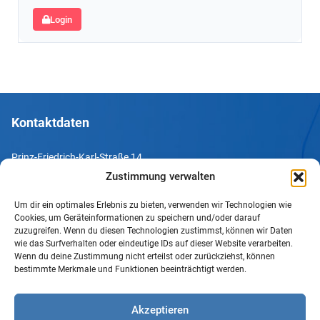
Login
Kontaktdaten
Prinz-Friedrich-Karl-Straße 14
44135 Dortmund
Zustimmung verwalten
Um dir ein optimales Erlebnis zu bieten, verwenden wir Technologien wie
Tel. +49 231 952052-10
Cookies, um Geräteinformationen zu speichern und/oder darauf
Fax +49 231 952052-60
zuzugreifen. Wenn du diesen Technologien zustimmst, können wir Daten
wie das Surfverhalten oder eindeutige IDs auf dieser Website verarbeiten.
e-Mail info@uv-do.de
Wenn du deine Zustimmung nicht erteilst oder zurückziehst, können
bestimmte Merkmale und Funktionen beeinträchtigt werden.
Internet www.uv-do.de
Mitglied werden
Akzeptieren