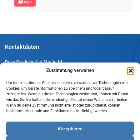
Login
Kontaktdaten
Prinz-Friedrich-Karl-Straße 14
44135 Dortmund
Zustimmung verwalten
Um dir ein optimales Erlebnis zu bieten, verwenden wir Technologien wie
Tel. +49 231 952052-10
Cookies, um Geräteinformationen zu speichern und/oder darauf
Fax +49 231 952052-60
zuzugreifen. Wenn du diesen Technologien zustimmst, können wir Daten
wie das Surfverhalten oder eindeutige IDs auf dieser Website verarbeiten.
e-Mail info@uv-do.de
Wenn du deine Zustimmung nicht erteilst oder zurückziehst, können
bestimmte Merkmale und Funktionen beeinträchtigt werden.
Internet www.uv-do.de
Mitglied werden
Akzeptieren
Impressum