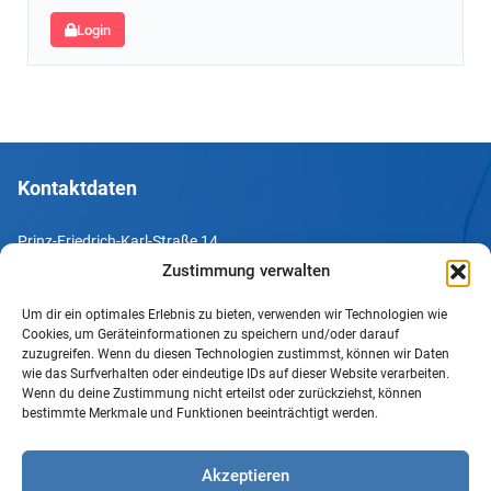
Login
Kontaktdaten
Prinz-Friedrich-Karl-Straße 14
44135 Dortmund
Zustimmung verwalten
Um dir ein optimales Erlebnis zu bieten, verwenden wir Technologien wie
Tel. +49 231 952052-10
Cookies, um Geräteinformationen zu speichern und/oder darauf
Fax +49 231 952052-60
zuzugreifen. Wenn du diesen Technologien zustimmst, können wir Daten
wie das Surfverhalten oder eindeutige IDs auf dieser Website verarbeiten.
e-Mail info@uv-do.de
Wenn du deine Zustimmung nicht erteilst oder zurückziehst, können
bestimmte Merkmale und Funktionen beeinträchtigt werden.
Internet www.uv-do.de
Mitglied werden
Akzeptieren