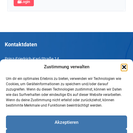
Login
Kontaktdaten
Prinz-Friedrich-Karl-Straße 14
44135 Dortmund
Zustimmung verwalten
Um dir ein optimales Erlebnis zu bieten, verwenden wir Technologien wie
Tel. +49 231 952052-10
Cookies, um Geräteinformationen zu speichern und/oder darauf
Fax +49 231 952052-60
zuzugreifen. Wenn du diesen Technologien zustimmst, können wir Daten
wie das Surfverhalten oder eindeutige IDs auf dieser Website verarbeiten.
e-Mail info@uv-do.de
Wenn du deine Zustimmung nicht erteilst oder zurückziehst, können
bestimmte Merkmale und Funktionen beeinträchtigt werden.
Internet www.uv-do.de
Mitglied werden
Akzeptieren
Impressum