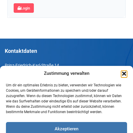
Login
Kontaktdaten
Prinz-Friedrich-Karl-Straße 14
44135 Dortmund
Zustimmung verwalten
Um dir ein optimales Erlebnis zu bieten, verwenden wir Technologien wie
Tel. +49 231 952052-10
Cookies, um Geräteinformationen zu speichern und/oder darauf
Fax +49 231 952052-60
zuzugreifen. Wenn du diesen Technologien zustimmst, können wir Daten
wie das Surfverhalten oder eindeutige IDs auf dieser Website verarbeiten.
e-Mail info@uv-do.de
Wenn du deine Zustimmung nicht erteilst oder zurückziehst, können
bestimmte Merkmale und Funktionen beeinträchtigt werden.
Internet www.uv-do.de
Mitglied werden
Akzeptieren