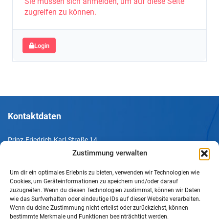
Sie müssen sich anmelden, um auf diese Seite
zugreifen zu können.
Login
Kontaktdaten
Prinz-Friedrich-Karl-Straße 14
44135 Dortmund
Zustimmung verwalten
Um dir ein optimales Erlebnis zu bieten, verwenden wir Technologien wie
Tel. +49 231 952052-10
Cookies, um Geräteinformationen zu speichern und/oder darauf
Fax +49 231 952052-60
zuzugreifen. Wenn du diesen Technologien zustimmst, können wir Daten
wie das Surfverhalten oder eindeutige IDs auf dieser Website verarbeiten.
e-Mail info@uv-do.de
Wenn du deine Zustimmung nicht erteilst oder zurückziehst, können
bestimmte Merkmale und Funktionen beeinträchtigt werden.
Internet www.uv-do.de