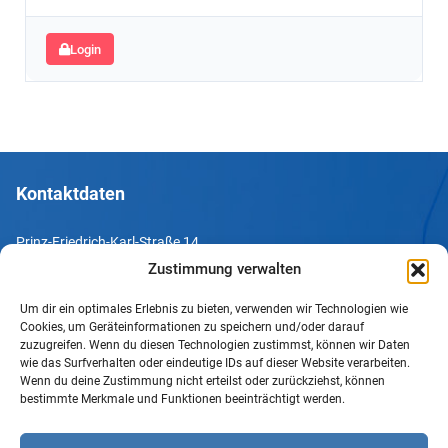
Login
Kontaktdaten
Prinz-Friedrich-Karl-Straße 14
44135 Dortmund
Zustimmung verwalten
Um dir ein optimales Erlebnis zu bieten, verwenden wir Technologien wie
Tel. +49 231 952052-10
Cookies, um Geräteinformationen zu speichern und/oder darauf
Fax +49 231 952052-60
zuzugreifen. Wenn du diesen Technologien zustimmst, können wir Daten
wie das Surfverhalten oder eindeutige IDs auf dieser Website verarbeiten.
e-Mail info@uv-do.de
Wenn du deine Zustimmung nicht erteilst oder zurückziehst, können
bestimmte Merkmale und Funktionen beeinträchtigt werden.
Internet www.uv-do.de