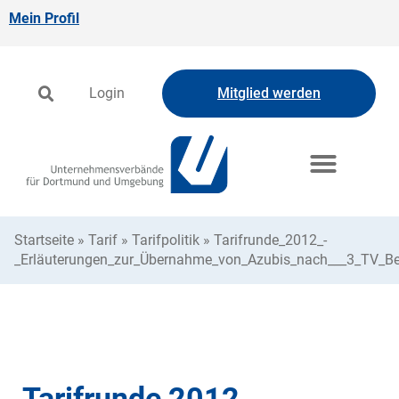
Mein Profil
Login
Mitglied werden
Startseite
»
Tarif
»
Tarifpolitik
»
Tarifrunde_2012_-
_Erläuterungen_zur_Übernahme_von_Azubis_nach___3_TV_Be
Tarifrunde 2012