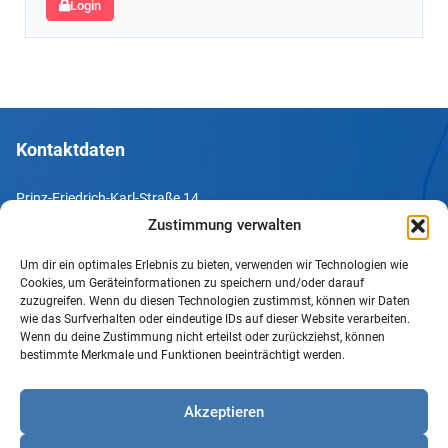
Login
Kontaktdaten
Prinz-Friedrich-Karl-Straße 14
44135 Dortmund
Zustimmung verwalten
Um dir ein optimales Erlebnis zu bieten, verwenden wir Technologien wie
Tel. +49 231 952052-10
Cookies, um Geräteinformationen zu speichern und/oder darauf
Fax +49 231 952052-60
zuzugreifen. Wenn du diesen Technologien zustimmst, können wir Daten
wie das Surfverhalten oder eindeutige IDs auf dieser Website verarbeiten.
e-Mail info@uv-do.de
Wenn du deine Zustimmung nicht erteilst oder zurückziehst, können
bestimmte Merkmale und Funktionen beeinträchtigt werden.
Internet www.uv-do.de
Mitglied werden
Akzeptieren
Impressum