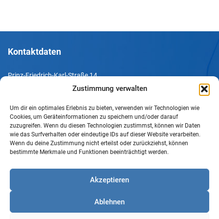
Kontaktdaten
Prinz-Friedrich-Karl-Straße 14
44135 Dortmund
Zustimmung verwalten
Um dir ein optimales Erlebnis zu bieten, verwenden wir Technologien wie
Tel. +49 231 952052-10
Cookies, um Geräteinformationen zu speichern und/oder darauf
Fax +49 231 952052-60
zuzugreifen. Wenn du diesen Technologien zustimmst, können wir Daten
wie das Surfverhalten oder eindeutige IDs auf dieser Website verarbeiten.
e-Mail info@uv-do.de
Wenn du deine Zustimmung nicht erteilst oder zurückziehst, können
bestimmte Merkmale und Funktionen beeinträchtigt werden.
Internet www.uv-do.de
Mitglied werden
Akzeptieren
Impressum
Ablehnen
Datenschutz
Barrierefreiheit