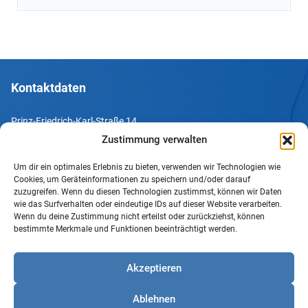
Kontaktdaten
Prinz-Friedrich-Karl-Straße 14
44135 Dortmund
Zustimmung verwalten
Um dir ein optimales Erlebnis zu bieten, verwenden wir Technologien wie
Tel. +49 231 952052-10
Cookies, um Geräteinformationen zu speichern und/oder darauf
Fax +49 231 952052-60
zuzugreifen. Wenn du diesen Technologien zustimmst, können wir Daten
wie das Surfverhalten oder eindeutige IDs auf dieser Website verarbeiten.
e-Mail info@uv-do.de
Wenn du deine Zustimmung nicht erteilst oder zurückziehst, können
bestimmte Merkmale und Funktionen beeinträchtigt werden.
Internet www.uv-do.de
Mitglied werden
Akzeptieren
Impressum
Ablehnen
Datenschutz