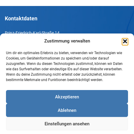
Kontaktdaten
Prinz-Friedrich-Karl-Straße 14
44135 Dortmund
Zustimmung verwalten
Um dir ein optimales Erlebnis zu bieten, verwenden wir Technologien wie
Tel. +49 231 952052-10
Cookies, um Geräteinformationen zu speichern und/oder darauf
Fax +49 231 952052-60
zuzugreifen. Wenn du diesen Technologien zustimmst, können wir Daten
wie das Surfverhalten oder eindeutige IDs auf dieser Website verarbeiten.
e-Mail info@uv-do.de
Wenn du deine Zustimmung nicht erteilst oder zurückziehst, können
bestimmte Merkmale und Funktionen beeinträchtigt werden.
Internet www.uv-do.de
Mitglied werden
Akzeptieren
Impressum
Ablehnen
Datenschutz
Barrierefreiheit
Einstellungen ansehen
Sprachgebrauch