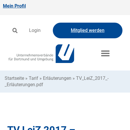
Mein Profil
Login
Mitglied werden
Startseite
»
Tarif
»
Erläuterungen
»
TV_LeiZ_2017_-
_Erläuterungen.pdf
TV LeiZ 2017 –