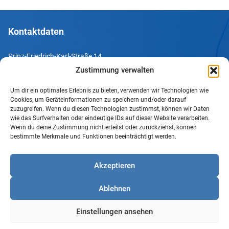
Kontaktdaten
Prinz-Friedrich-Karl-Straße 14
44135 Dortmund
Zustimmung verwalten
Um dir ein optimales Erlebnis zu bieten, verwenden wir Technologien wie
Tel. +49 231 952052-10
Cookies, um Geräteinformationen zu speichern und/oder darauf
Fax +49 231 952052-60
zuzugreifen. Wenn du diesen Technologien zustimmst, können wir Daten
wie das Surfverhalten oder eindeutige IDs auf dieser Website verarbeiten.
e-Mail info@uv-do.de
Wenn du deine Zustimmung nicht erteilst oder zurückziehst, können
bestimmte Merkmale und Funktionen beeinträchtigt werden.
Internet www.uv-do.de
Mitglied werden
Akzeptieren
Impressum
Ablehnen
Datenschutz
Barrierefreiheit
Einstellungen ansehen
Sprachgebrauch