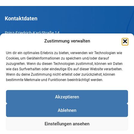
Kontaktdaten
Prinz-Friedrich-Karl-Straße 14
44135 Dortmund
Zustimmung verwalten
Um dir ein optimales Erlebnis zu bieten, verwenden wir Technologien wie
Tel. +49 231 952052-10
Cookies, um Geräteinformationen zu speichern und/oder darauf
Fax +49 231 952052-60
zuzugreifen. Wenn du diesen Technologien zustimmst, können wir Daten
wie das Surfverhalten oder eindeutige IDs auf dieser Website verarbeiten.
e-Mail info@uv-do.de
Wenn du deine Zustimmung nicht erteilst oder zurückziehst, können
bestimmte Merkmale und Funktionen beeinträchtigt werden.
Internet www.uv-do.de
Mitglied werden
Akzeptieren
Impressum
Ablehnen
Datenschutz
Barrierefreiheit
Einstellungen ansehen
Sprachgebrauch