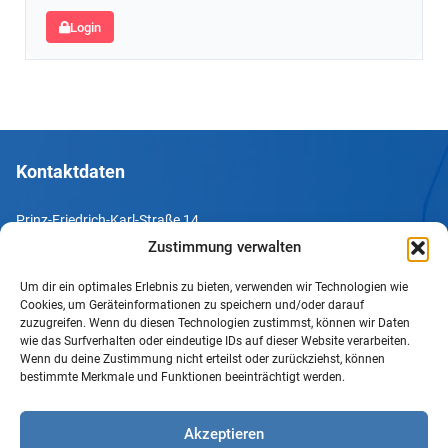
Login
Kontaktdaten
Prinz-Friedrich-Karl-Straße 14
44135 Dortmund
Zustimmung verwalten
Um dir ein optimales Erlebnis zu bieten, verwenden wir Technologien wie
Tel. +49 231 952052-10
Cookies, um Geräteinformationen zu speichern und/oder darauf
Fax +49 231 952052-60
zuzugreifen. Wenn du diesen Technologien zustimmst, können wir Daten
wie das Surfverhalten oder eindeutige IDs auf dieser Website verarbeiten.
e-Mail info@uv-do.de
Wenn du deine Zustimmung nicht erteilst oder zurückziehst, können
bestimmte Merkmale und Funktionen beeinträchtigt werden.
Internet www.uv-do.de
Mitglied werden
Akzeptieren