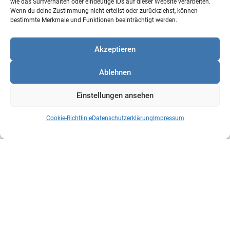
wie das Surfverhalten oder eindeutige IDs auf dieser Website verarbeiten.
Wenn du deine Zustimmung nicht erteilst oder zurückziehst, können
bestimmte Merkmale und Funktionen beeinträchtigt werden.
Akzeptieren
Ablehnen
Einstellungen ansehen
Marko Vetter
Cookie-Richtlinie
Datenschutzerklärung
Impressum
Conciso GmbH
Arbeitskreis KI