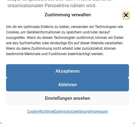
organisationalen Perspektive nähern wird.
Zustimmung verwalten
Anschließend geht es in die Workshops zum Austausch
über die betrieblich Praxis. Bisher wurden drei Themen
Um dir ein optimales Erlebnis zu bieten, verwenden wir Technologien wie
identifiziert, die von den Teilnehmerinnen und
Cookies, um Geräteinformationen zu speichern und/oder darauf
Teilnehmern diskutiert und anschließend
zuzugreifen. Wenn du diesen Technologien zustimmst, können wir Daten
weiterentwickelt werden:
wie das Surfverhalten oder eindeutige IDs auf dieser Website verarbeiten.
Wenn du deine Zustimmung nicht erteilst oder zurückziehst, können
Anforderungsprofil
bestimmte Merkmale und Funktionen beeinträchtigt werden.
Stellenanzeige
Auswahlprozess
Akzeptieren
Ablehnen
Einstellungen ansehen
Impulsreferat
Cookie-Richtlinie
Datenschutzerklärung
Impressum
Ihr Recruiting als Spiegel: Wie
Kandidaten sehen, ob Ihre
Organisation wandel- und