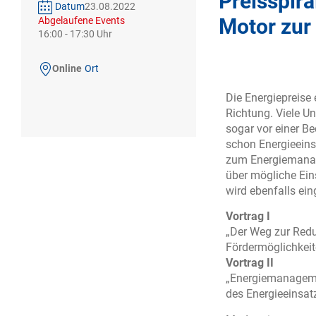
Preisspir
Datum
23.08.2022
Motor zur
Abgelaufene Events
16:00
-
17:30
Online
Ort
Die Energiepreise 
Richtung. Viele U
sogar vor einer B
schon Energieeins
zum Energiemanage
über mögliche Ei
wird ebenfalls ei
Vortrag I
„Der Weg zur Redu
Fördermöglichkeit
Vortrag II
„Energiemanagemen
des Energieeinsat