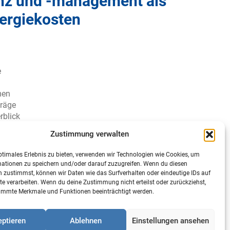
ienz und -management als
nergiekosten
e
men
träge
rblick
Zustimmung verwalten
ptimales Erlebnis zu bieten, verwenden wir Technologien wie Cookies, um
mationen zu speichern und/oder darauf zuzugreifen. Wenn du diesen
 zustimmst, können wir Daten wie das Surfverhalten oder eindeutige IDs auf
te verarbeiten. Wenn du deine Zustimmung nicht erteilst oder zurückziehst,
immte Merkmale und Funktionen beeinträchtigt werden.
ng
ptieren
Ablehnen
Einstellungen ansehen