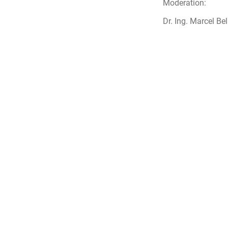
Moderation:
Dr. Ing. Marcel 
Kontaktdaten
Prinz-Friedrich-Karl-S
44135 Dortmund
Tel. +49 231 9520
Fax +49 231 9520
e-Mail info@uv-do
Internet www.uv-d