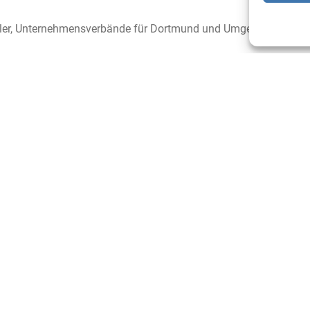
Beller, Unternehmensverbände für Dortmund und Umgebung
Mitglied werden
traße 14
Impressum
Datenschutz
Barrierefreiheit
52-10
Sprachgebrauch
52-60
Cookie-Richtlinie
.de
o.de