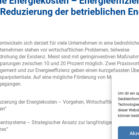
ale Energiekosten – Energieeffiz
 Reduzierung der betrieblichen E
entwickeln sich derzeit für viele Unternehmen in eine bedrohlich
nternehmen stehen vor wirtschaftlichen Problemen, teilweise
edrohung der Existenz. Meist sind mit geringinvestiven Maßnah
parungen zwischen 10 und 20 Prozent möglich. Zwei Praxisvor
ment und zur Energieeffizienz geben einen kurzgefassten Übe
nsparpotentiale. Auf eine mögliche Förderung von Maßnahmen
ngegangen.
Um dir ein o
Geräteinfor
zierung der Energiekosten – Vorgehen, Wirtschaftlichkeit,
Technologien
en“
dieser Websi
können best
tsysteme – Strategischer Ansatz zur langfristigen Optimieru
zes“
Akze