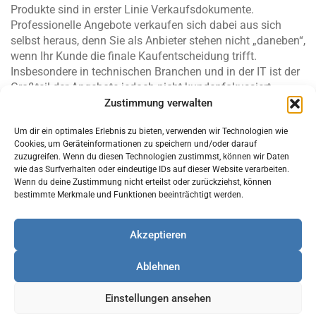
Produkte sind in erster Linie Verkaufsdokumente.
Professionelle Angebote verkaufen sich dabei aus sich
selbst heraus, denn Sie als Anbieter stehen nicht „daneben“,
wenn Ihr Kunde die finale Kaufentscheidung trifft.
Insbesondere in technischen Branchen und in der IT ist der
Großteil der Angebote jedoch nicht kundenfokussiert
geschrieben.
Zustimmung verwalten
Stattdessen liegen Schwerpunkte vielfach auf der
Um dir ein optimales Erlebnis zu bieten, verwenden wir Technologien wie
technisch korrekten Beschreibung oder der
Cookies, um Geräteinformationen zu speichern und/oder darauf
zuzugreifen. Wenn du diesen Technologien zustimmst, können wir Daten
Selbstdarstellung des anbietenden Unternehmens. Ein
wie das Surfverhalten oder eindeutige IDs auf dieser Website verarbeiten.
Transfer in die Sprache und Welt des Kunden inklusive
Wenn du deine Zustimmung nicht erteilst oder zurückziehst, können
Darstellung der individuellen Benefits findet zu selten statt.
bestimmte Merkmale und Funktionen beeinträchtigt werden.
In der Folge müssen sich Kunden ihre Benefits selbst
herleiten und Anbieter verlieren mehr Deals als nötig.
Akzeptieren
Umgekehrt bietet die Situation für Unternehmen, die in
diesen Bereich investieren, eine hervorragende Chance zur
Ablehnen
Wettbewerbsdifferenzierung.
Im Seminar lernen die Teilnehmer, wie sie
Einstellungen ansehen
erklärungsbedürftige Leistungen und Produkte im Angebot