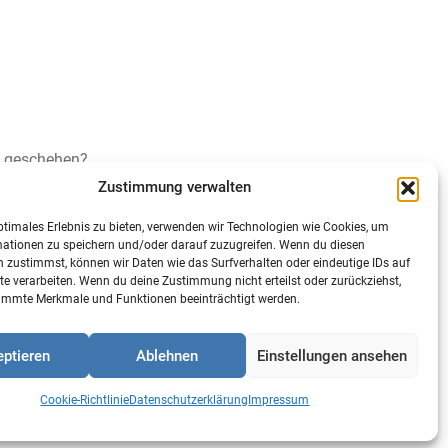
en geschehen?
rfnissen zu tun hat, erfahren Sie in diesem
Zustimmung verwalten
ptimales Erlebnis zu bieten, verwenden wir Technologien wie Cookies, um
mationen zu speichern und/oder darauf zuzugreifen. Wenn du diesen
 zustimmst, können wir Daten wie das Surfverhalten oder eindeutige IDs auf
te verarbeiten. Wenn du deine Zustimmung nicht erteilst oder zurückziehst,
immte Merkmale und Funktionen beeinträchtigt werden.
ptieren
Ablehnen
Einstellungen ansehen
Cookie-Richtlinie
Datenschutzerklärung
Impressum