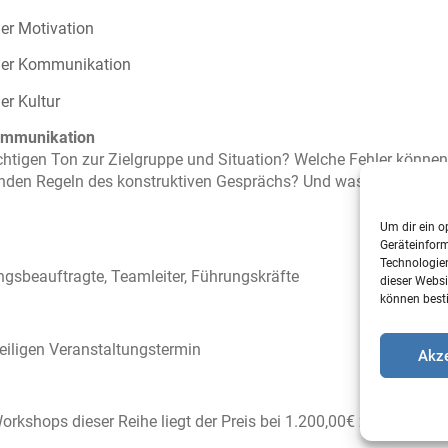
er Motivation
der Kommunikation
er Kultur
ommunikation
ichtigen Ton zur Zielgruppe und Situation? Welche Fehler könn
nden Regeln des konstruktiven Gesprächs? Und was das mit Bedü
Um dir ein o
Geräteinfor
Technologien
ngsbeauftragte, Teamleiter, Führungskräfte
dieser Websi
können best
eiligen Veranstaltungstermin
Akze
orkshops dieser Reihe liegt der Preis bei 1.200,00€ zzgl. MwSt.