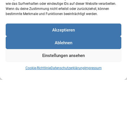
Verjährung von Urlaub bei
wie das Surfverhalten oder eindeutige IDs auf dieser Website verarbeiten.
Verletzung
Wenn du deine Zustimmung nicht erteilst oder zurückziehst, können
bestimmte Merkmale und Funktionen beeinträchtigt werden.
arbeitgeberseitiger
Unterrichtungspflicht
Akzeptieren
Ablehnen
BAG, Urteil vom 20.12.2022 − 9 AZR 266/20
Einstellungen ansehen
Urlaub verjährt nicht automatisch nach drei Jahren. Dies
gilt zumindest dann, wenn die Arbeitgeber ihre
Cookie-Richtlinie
Datenschutzerklärung
Impressum
Arbeitnehmer nicht rechtzeitig auffordern, den ihnen
zustehenden Urlaub zu nehmen und sie nicht vor einer
drohenden Verjährung warnen, entschied das
Bundesarbeitsgericht in einem Grundsatzurteil, das
unionsrechtlichen Vorgaben folgt.
>>
mehr
Kontaktdaten