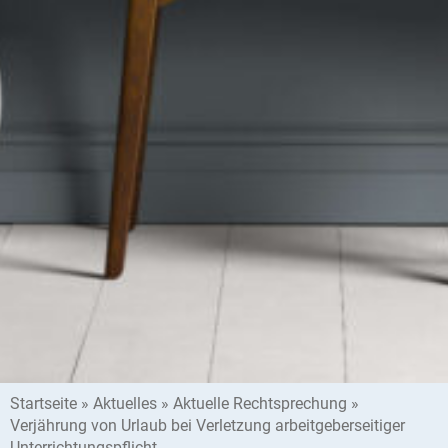
Startseite
»
Aktuelles
»
Aktuelle Rechtsprechung
»
Verjährung von Urlaub bei Verletzung arbeitgeberseitiger
Unterrichtungspflicht