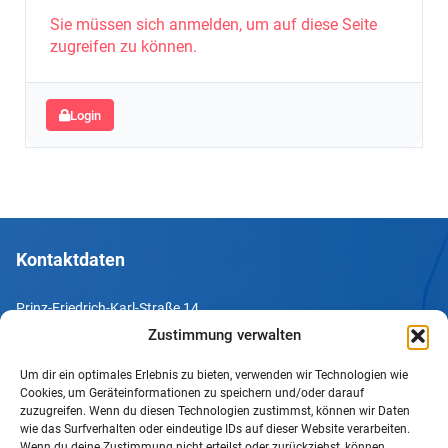
Sie müssen sich anmelden, um auf diese Seite
zugreifen zu können.
Login
Kontaktdaten
Prinz-Friedrich-Karl-Straße 14
44135 Dortmund
Zustimmung verwalten
Um dir ein optimales Erlebnis zu bieten, verwenden wir Technologien wie
Tel. +49 231 952052-10
Cookies, um Geräteinformationen zu speichern und/oder darauf
Fax +49 231 952052-60
zuzugreifen. Wenn du diesen Technologien zustimmst, können wir Daten
wie das Surfverhalten oder eindeutige IDs auf dieser Website verarbeiten.
e-Mail info@uv-do.de
Wenn du deine Zustimmung nicht erteilst oder zurückziehst, können