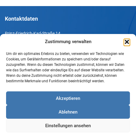
Kontaktdaten
Prinz-Friedrich-Karl-Straße 14
44135 Dortmund
Zustimmung verwalten
Um dir ein optimales Erlebnis zu bieten, verwenden wir Technologien wie
Tel. +49 231 952052-10
Cookies, um Geräteinformationen zu speichern und/oder darauf
Fax +49 231 952052-60
zuzugreifen. Wenn du diesen Technologien zustimmst, können wir Daten
wie das Surfverhalten oder eindeutige IDs auf dieser Website verarbeiten.
e-Mail info@uv-do.de
Wenn du deine Zustimmung nicht erteilst oder zurückziehst, können
bestimmte Merkmale und Funktionen beeinträchtigt werden.
Internet www.uv-do.de
Mitglied werden
Akzeptieren
Impressum
Ablehnen
Datenschutz
Barrierefreiheit
Einstellungen ansehen
Sprachgebrauch