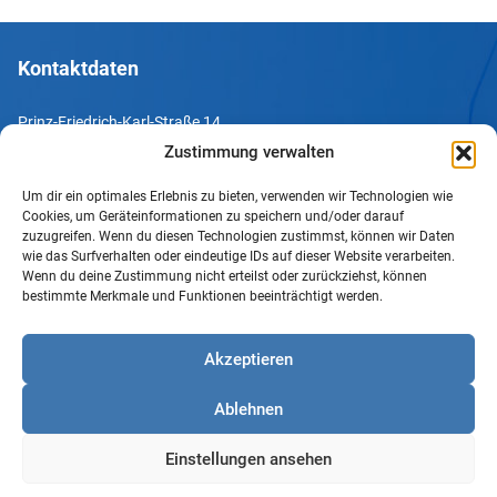
Kontaktdaten
Prinz-Friedrich-Karl-Straße 14
44135 Dortmund
Zustimmung verwalten
Um dir ein optimales Erlebnis zu bieten, verwenden wir Technologien wie
Tel. +49 231 952052-10
Cookies, um Geräteinformationen zu speichern und/oder darauf
Fax +49 231 952052-60
zuzugreifen. Wenn du diesen Technologien zustimmst, können wir Daten
wie das Surfverhalten oder eindeutige IDs auf dieser Website verarbeiten.
e-Mail info@uv-do.de
Wenn du deine Zustimmung nicht erteilst oder zurückziehst, können
bestimmte Merkmale und Funktionen beeinträchtigt werden.
Internet www.uv-do.de
Mitglied werden
Akzeptieren
Impressum
Ablehnen
Datenschutz
Barrierefreiheit
Einstellungen ansehen
Sprachgebrauch