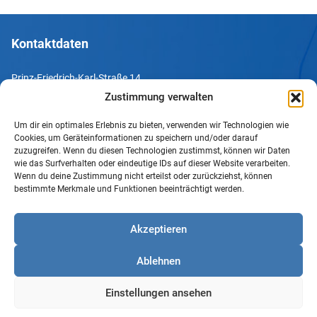
Kontaktdaten
Prinz-Friedrich-Karl-Straße 14
44135 Dortmund
Zustimmung verwalten
Um dir ein optimales Erlebnis zu bieten, verwenden wir Technologien wie
Tel. +49 231 952052-10
Cookies, um Geräteinformationen zu speichern und/oder darauf
Fax +49 231 952052-60
zuzugreifen. Wenn du diesen Technologien zustimmst, können wir Daten
wie das Surfverhalten oder eindeutige IDs auf dieser Website verarbeiten.
e-Mail info@uv-do.de
Wenn du deine Zustimmung nicht erteilst oder zurückziehst, können
bestimmte Merkmale und Funktionen beeinträchtigt werden.
Internet www.uv-do.de
Mitglied werden
Akzeptieren
Impressum
Ablehnen
Datenschutz
Barrierefreiheit
Einstellungen ansehen
Sprachgebrauch