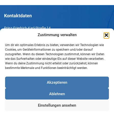
Kontaktdaten
Prinz-Friedrich-Karl-Straße 14
44135 Dortmund
Zustimmung verwalten
Um dir ein optimales Erlebnis zu bieten, verwenden wir Technologien wie
Tel. +49 231 952052-10
Cookies, um Geräteinformationen zu speichern und/oder darauf
Fax +49 231 952052-60
zuzugreifen. Wenn du diesen Technologien zustimmst, können wir Daten
wie das Surfverhalten oder eindeutige IDs auf dieser Website verarbeiten.
e-Mail info@uv-do.de
Wenn du deine Zustimmung nicht erteilst oder zurückziehst, können
bestimmte Merkmale und Funktionen beeinträchtigt werden.
Internet www.uv-do.de
Mitglied werden
Akzeptieren
Impressum
Ablehnen
Datenschutz
Barrierefreiheit
Einstellungen ansehen
Sprachgebrauch