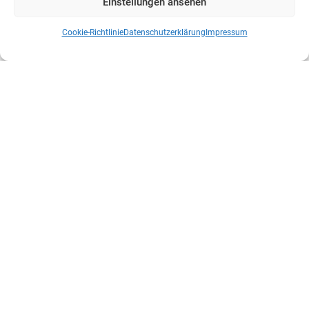
Einstellungen ansehen
Cookie-Richtlinie
Datenschutzerklärung
Impressum
Kontaktdaten
Prinz-Friedrich-Karl-Straße 14
44135 Dortmund
Tel. +49 231 952052-10
Fax +49 231 952052-60
e-Mail info@uv-do.de
Internet www.uv-do.de
Mitglied werden
Impressum